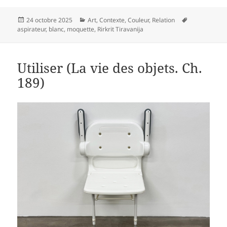
Publié
Catégories
Mots-
24 octobre 2025
Art
,
Contexte
,
Couleur
,
Relation
le
clés
aspirateur
,
blanc
,
moquette
,
Rirkrit Tiravanija
Utiliser (La vie des objets. Ch.
189)