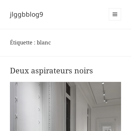
jlggbblog9
MENU
ET
WIDGETS
Étiquette :
blanc
Deux aspirateurs noirs