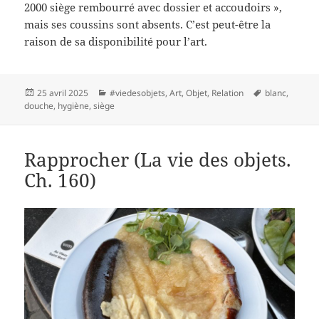
2000 siège rembourré avec dossier et accoudoirs »,
mais ses coussins sont absents. C’est peut-être la
raison de sa disponibilité pour l’art.
Publié
Catégories
Mots-
25 avril 2025
#viedesobjets
,
Art
,
Objet
,
Relation
blanc
,
le
clés
douche
,
hygiène
,
siège
Rapprocher (La vie des objets.
Ch. 160)