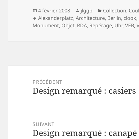
Publié
Auteur
Catégories
4 février 2008
jlggb
Collection
,
Coul
le
Mots-
Alexanderplatz
,
Architecture
,
Berlin
,
clook
,
clés
Monument
,
Objet
,
RDA
,
Repérage
,
Uhr
,
VEB
,
V
Navigation
de
PRÉCÉDENT
Design remarqué : casiers
l’article
Article
précédent :
SUIVANT
Design remarqué : canapé
Article