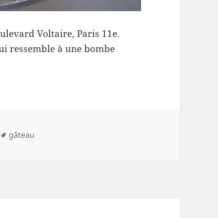
evard Voltaire, Paris 11e.
 qui ressemble à une bombe
Mots-
gâteau
clés