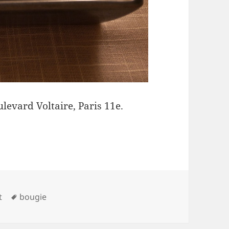
levard Voltaire, Paris 11e.
Mots-
t
bougie
clés