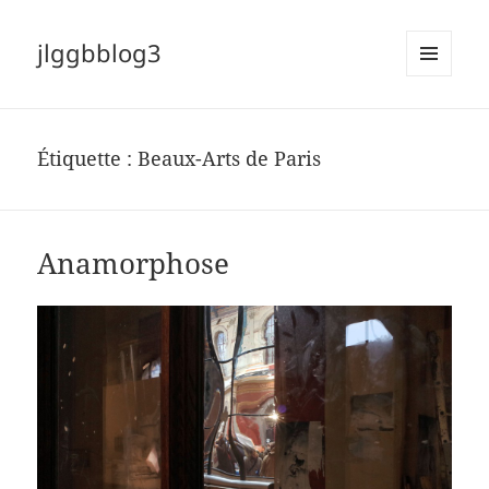
jlggbblog3
MENU
ET
WIDGETS
Étiquette :
Beaux-Arts de Paris
Anamorphose