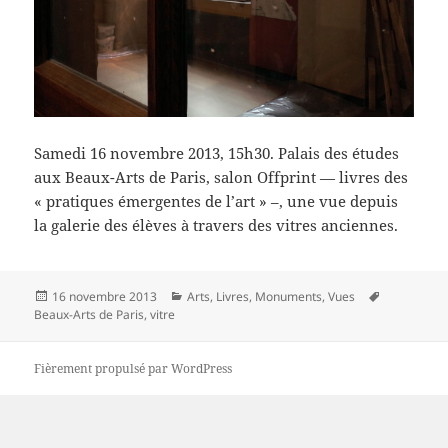
Samedi 16 novembre 2013, 15h30. Palais des études
aux Beaux-Arts de Paris, salon Offprint — livres des
« pratiques émergentes de l’art » –, une vue depuis
la galerie des élèves à travers des vitres anciennes.
Publié
Catégories
Mots-
16 novembre 2013
Arts
,
Livres
,
Monuments
,
Vues
le
clés
Beaux-Arts de Paris
,
vitre
Fièrement propulsé par WordPress