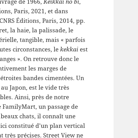
ouvrage de 1966,
Keikkai no bi
,
ions, Paris, 2021, et dans
 CNRS Éditions, Paris, 2014, pp.
t, la haie, la palissade, le
rielle, tangible, mais « parfois
utes circonstances, le
kekkai
est
anges ». On retrouve donc le
entivement les marges de
’étroites bandes cimentées. Un
 au Japon, est le vide très
les. Ainsi, près de notre
e FamilyMart, un passage de
 beaux chats, il connaît une
ci constitué d’un plan vertical
 très précises. Street View ne