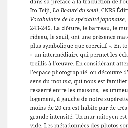
dans sa préface à la traduction de l’
Ito Teiji,
La Beauté du seuil
, CNRS Édit
Vocabulaire de la spécialité japonaise
,
243-246. La clôture, le barreau, le mure
rideau, le seuil, ont une présence maté
plus symbolique que coercitif ». En to
« un intermédiaire qui permet les éch
treillis à l’œuvre. En considérant att
l’espace photographié, on découvre d
sens du mot
ma
, qui nous est familier
resserré entre les maisons, les immeub
logement, à gauche de notre supérett
moins de 20 cm est habité par de très
grande intensité. Un mur mitoyen est i
vide. Les métadonnées des photos sont