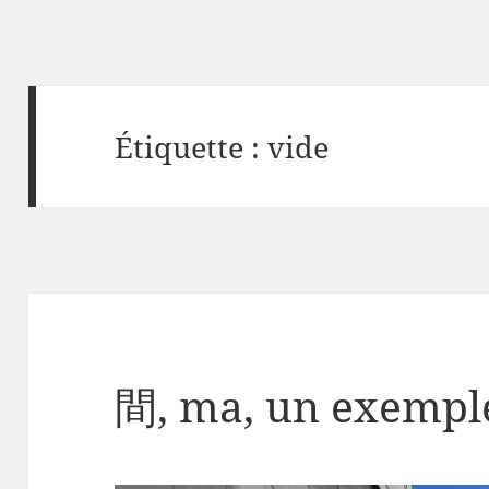
Étiquette :
vide
間, ma, un exempl