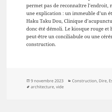
permet pas de reconnaître l’endroit, m
une explication : un immeuble d’un é
Haku Taku Dou, Clinique d’acupuncture
donc été démoli. Le kiosque rouge et 
peut-être un conciliabule ou une cér
construction.
Publié
Catégories
9 novembre 2023
Construction
,
Dire
,
E
le
Mots-
architecture
,
vide
clés