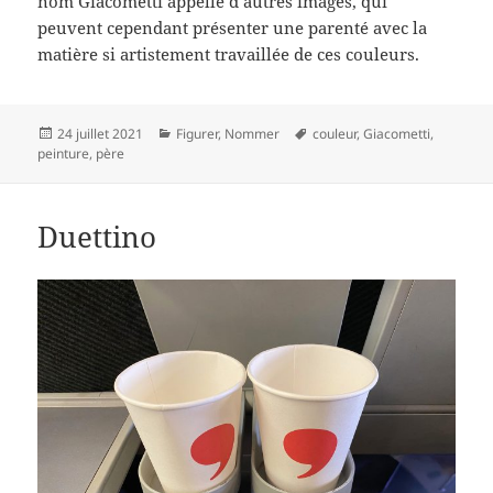
nom Giacometti appelle d’autres images, qui
peuvent cependant présenter une parenté avec la
matière si artistement travaillée de ces couleurs.
Publié
Catégories
Mots-
24 juillet 2021
Figurer
,
Nommer
couleur
,
Giacometti
,
le
clés
peinture
,
père
Duettino