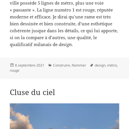
ville possède 5 lignes de métro, plus une voie
« passante ». La ligne numéro 1 est rouge, réputée
moderne et efficace. Je dirai qu’une rame est très
bien dessinée et bien construite, d’une esthétique
cohérente jusque dans les détails, ce qui lui apporte,
si on la compare à d’autres, une qualité, le
qualificatif milanais de
design
.
Publié
Catégories
Mots-
8 septembre 2021
Construire
,
Nommer
design
,
métro
,
le
clés
rouge
Cluse du ciel