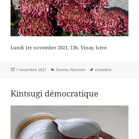
Lundi 1er novembre 2021, 13h, Vinay, Isère.
Publié
Catégories
Mots-
1 novembre 2021
Donner
,
Nommer
cimetière
le
clés
Kintsugi démocratique