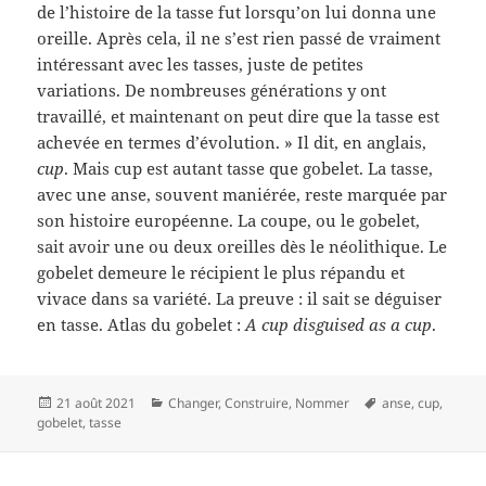
de l’histoire de la tasse fut lorsqu’on lui donna une
oreille. Après cela, il ne s’est rien passé de vraiment
intéressant avec les tasses, juste de petites
variations. De nombreuses générations y ont
travaillé, et maintenant on peut dire que la tasse est
achevée en termes d’évolution. » Il dit, en anglais,
cup
. Mais cup est autant tasse que gobelet. La tasse,
avec une anse, souvent maniérée, reste marquée par
son histoire européenne. La coupe, ou le gobelet,
sait avoir une ou deux oreilles dès le néolithique. Le
gobelet demeure le récipient le plus répandu et
vivace dans sa variété. La preuve : il sait se déguiser
en tasse. Atlas du gobelet :
A cup disguised as a cup
.
Publié
Catégories
Mots-
21 août 2021
Changer
,
Construire
,
Nommer
anse
,
cup
,
le
clés
gobelet
,
tasse