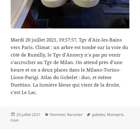
Mardi 20 juillet 2021, 19:57:57, Tgv d’Aix-les-Bains
vers Paris. Climat : un arbre est tombé sur la voie du
côté de Rumilly, le Tgv d’Annecy n’a pas pu venir
s’accrocher au Tgv de Milan. On attend près d’une
heure et on a deux places dans le Milano-Torino-
Lione-Parigi. Atlas du Gobelet : duo, et même
Duettino. La lumière bleue qui vient de la droite,
c’est Le Lac.
Publié
Catégories
Mots-
20 juillet 2021
Nommer
,
Raconter
gobelet
,
Monoprix
,
le
clés
train