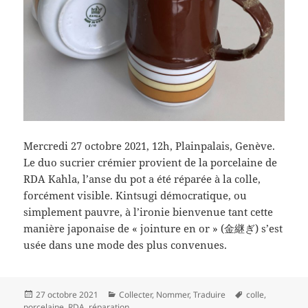
Mercredi 27 octobre 2021, 12h, Plainpalais, Genève.
Le duo sucrier crémier provient de la porcelaine de
RDA Kahla, l’anse du pot a été réparée à la colle,
forcément visible. Kintsugi démocratique, ou
simplement pauvre, à l’ironie bienvenue tant cette
manière japonaise de « jointure en or » (金継ぎ) s’est
usée dans une mode des plus convenues.
Publié
Catégories
Mots-
27 octobre 2021
Collecter
,
Nommer
,
Traduire
colle
,
le
clés
porcelaine
,
RDA
,
réparation