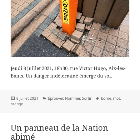
Jeudi 8 juillet 2021, 18h30, rue Victor Hugo, Aix-les-
Bains. Un danger indéterminé émerge du sol.
Publié
Catégories
Mots-
8 juillet 2021
Éprouver
,
Nommer
,
Sortir
borne
,
mot
,
le
clés
orange
Un panneau de la Nation
abimé