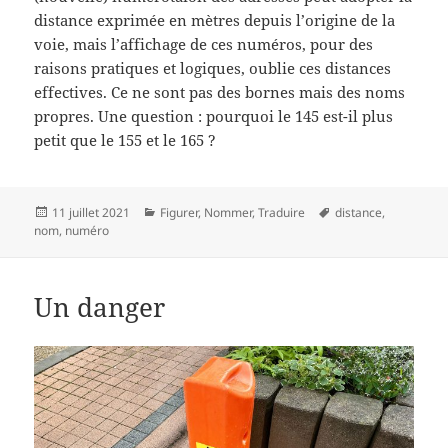
distance exprimée en mètres depuis l’origine de la
voie, mais l’affichage de ces numéros, pour des
raisons pratiques et logiques, oublie ces distances
effectives. Ce ne sont pas des bornes mais des noms
propres. Une question : pourquoi le 145 est-il plus
petit que le 155 et le 165 ?
Publié
Catégories
Mots-
11 juillet 2021
Figurer
,
Nommer
,
Traduire
distance
,
le
clés
nom
,
numéro
Un danger