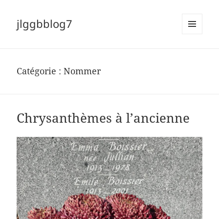
jlggbblog7
MENU
ET
WIDGETS
Catégorie :
Nommer
Chrysanthèmes à l’ancienne