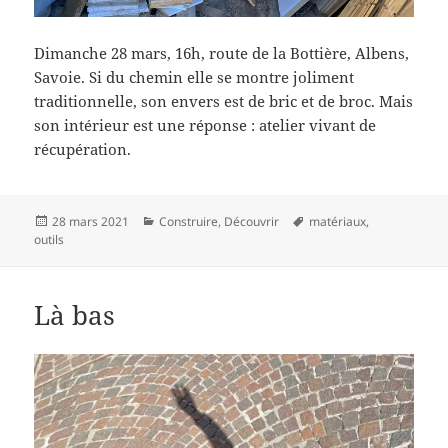
Dimanche 28 mars, 16h, route de la Bottière, Albens,
Savoie. Si du chemin elle se montre joliment
traditionnelle, son envers est de bric et de broc. Mais
son intérieur est une réponse : atelier vivant de
récupération.
Publié
Catégories
Mots-
28 mars 2021
Construire
,
Découvrir
matériaux
,
le
clés
outils
Là bas