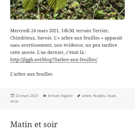
Mercredi 24 mars 2021, 14h30, terrain Terrier,
Chindrieux, Savoie. L’« arbre aux feuilles » apparaît
sans avertissement, une évidence, un peu tardive
cette année. L’an dernier, c’était là :
http://jlggb.net/blog7/larbre-aux-feuilles/
L’arbre aux feuilles
Publié
Catégories
Mots-
24 mars 2021
Arriver
,
Figurer
arbre
,
feuilles
,
rituel
,
le
clés
virus
Matin et soir