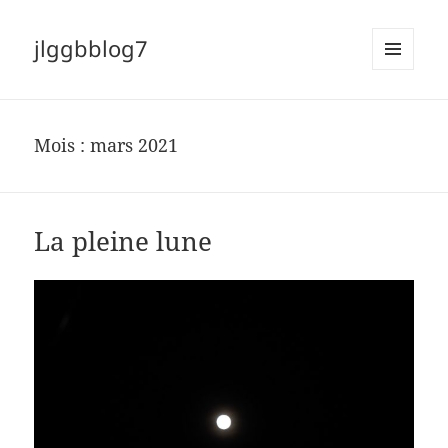
jlggbblog7
MENU
ET
WIDGETS
Mois :
mars 2021
La pleine lune