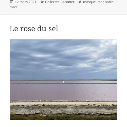
Publié
Catégories
Mots-
12 mars 2021
Collecter
,
Raconter
masque
,
mer
,
sable
,
le
clés
trace
Le rose du sel