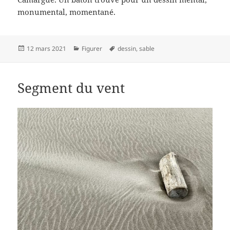
monumental, momentané.
Publié
Catégories
Mots-
12 mars 2021
Figurer
dessin
,
sable
le
clés
Segment du vent