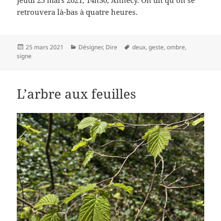
retrouvera là-bas à quatre heures.
Publié
Catégories
Mots-
25 mars 2021
Désigner
,
Dire
deux
,
geste
,
ombre
,
le
clés
signe
L’arbre aux feuilles