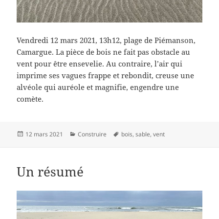
Vendredi 12 mars 2021, 13h12, plage de Piémanson,
Camargue. La pièce de bois ne fait pas obstacle au
vent pour être ensevelie. Au contraire, l’air qui
imprime ses vagues frappe et rebondit, creuse une
alvéole qui auréole et magnifie, engendre une
comète.
Publié
Catégories
Mots-
12 mars 2021
Construire
bois
,
sable
,
vent
le
clés
Un résumé