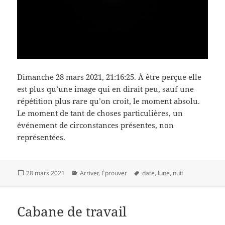
Dimanche 28 mars 2021, 21:16:25. À être perçue elle
est plus qu’une image qui en dirait peu, sauf une
répétition plus rare qu’on croit, le moment absolu.
Le moment de tant de choses particulières, un
événement de circonstances présentes, non
représentées.
Publié
Catégories
Mots-
28 mars 2021
Arriver
,
Éprouver
date
,
lune
,
nuit
le
clés
Cabane de travail