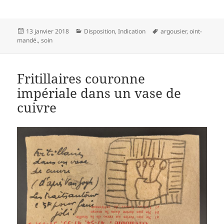
Publié
Catégories
Mots-
13 janvier 2018
Disposition
,
Indication
argousier
,
oint-
le
clés
mandé.
,
soin
Fritillaires couronne
impériale dans un vase de
cuivre