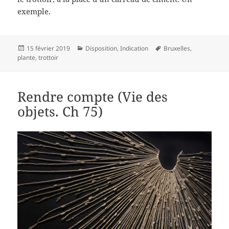
exemple.
Publié
Catégories
Mots-
15 février 2019
Disposition
,
Indication
Bruxelles
,
le
clés
plante
,
trottoir
Rendre compte (Vie des
objets. Ch 75)