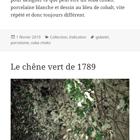
porcelaine blanche et dessin au bleu de cobalt, vite
répété et donc toujours différent.
Publié
Catégories
Mots-
1 février 2019
Collection
,
Indication
gobelet
,
le
clés
porcelaine
,
soba choko
Le chêne vert de 1789