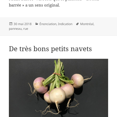
barrée » a un sens original.
Publié
Catégories
Mots-
30 mai 2018
Énonciation
,
Indication
Montréal
,
le
clés
panneau
,
rue
De très bons petits navets