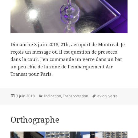
Dimanche 3 juin 2018, 21h, aéroport de Montréal. Je
reçois un message où il est question de prosecco
dans la cour. J’en commande un verre dans un bar
un peu chic de la zone de l’embarquement Air
Transat pour Paris.
Publié
Catégories
Mots-
3 juin 2018
Indication
,
Transportation
avion
,
verre
le
clés
Orthographe