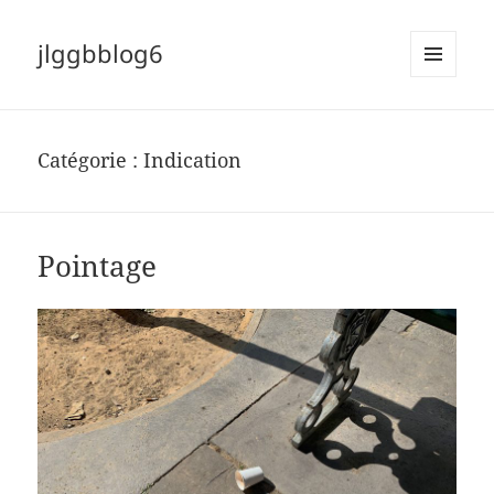
jlggbblog6
MENU
ET
WIDGETS
Catégorie :
Indication
Pointage