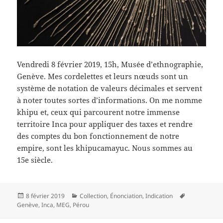
Vendredi 8 février 2019, 15h, Musée d’ethnographie,
Genève. Mes cordelettes et leurs nœuds sont un
système de notation de valeurs décimales et servent
à noter toutes sortes d’informations. On me nomme
khipu et, ceux qui parcourent notre immense
territoire Inca pour appliquer des taxes et rendre
des comptes du bon fonctionnement de notre
empire, sont les khipucamayuc. Nous sommes au
15e siècle.
Publié
Catégories
Mots-
8 février 2019
Collection
,
Énonciation
,
Indication
le
clés
Genève
,
Inca
,
MEG
,
Pérou