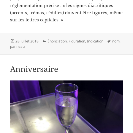
réglementation précise : « les signes diacritiques
(accents, trémas, cédilles) doivent être figurés, même
sur les lettres capitales. »
Publié
Catégories
Mots-
28 juillet 2018
Énonciation
,
Figuration
,
Indication
nom
,
le
clés
panneau
Anniversaire