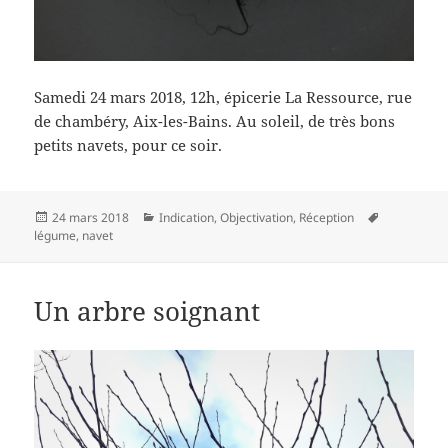
Samedi 24 mars 2018, 12h, épicerie La Ressource, rue
de chambéry, Aix-les-Bains. Au soleil, de très bons
petits navets, pour ce soir.
Publié
Catégories
Mots-
24 mars 2018
Indication
,
Objectivation
,
Réception
le
clés
légume
,
navet
Un arbre soignant