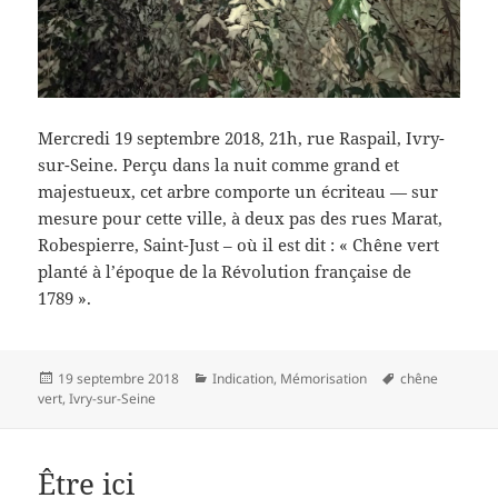
Mercredi 19 septembre 2018, 21h, rue Raspail, Ivry-
sur-Seine. Perçu dans la nuit comme grand et
majestueux, cet arbre comporte un écriteau — sur
mesure pour cette ville, à deux pas des rues Marat,
Robespierre, Saint-Just – où il est dit : « Chêne vert
planté à l’époque de la Révolution française de
1789 ».
Publié
Catégories
Mots-
19 septembre 2018
Indication
,
Mémorisation
chêne
le
clés
vert
,
Ivry-sur-Seine
Être ici