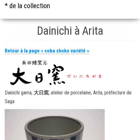
* de la collection
Dainichi à Arita
Retour à la page « soba choko variété »
Dainichi gama,
大日窯
, atelier de porcelaine, Arita, préfecture de
Saga