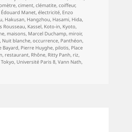
omètre
,
ciment
,
clématite
,
coiffeur
,
,
Édouard Manet
,
électricité
,
Enzo
u
,
Hakusan
,
Hangzhou
,
Hasami
,
Hida
,
es Rousseau
,
Kassel
,
Koto-in
,
Kyoto
,
ne
,
maisons
,
Marcel Duchamp
,
miroir
,
,
Nuit blanche
,
occurrence
,
Panthéon
,
e Bayard
,
Pierre Huyghe
,
pilotis
,
Place
n
,
restaurant
,
Rhône
,
Ritty Panh
,
riz
,
,
Tokyo
,
Université Paris 8
,
Vann Nath
,