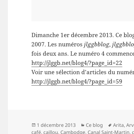
Dimanche 1er décembre 2013. Ce blog 
2007. Les numéros
jlggbblog
,
jlggbbl
fois deux ans. Le numéro 4 commence a
http://jlggb.net/blog4/?page_id=22
Voir une sélection d’articles du numé
http://jlggb.net/blog4/?page_id=59
Publié
Catégories
Mots-
1 décembre 2013
Ce blog
Arita
,
Arv
le
clés
café
,
caillou
,
Cambodge
,
Canal Saint-Martin
,