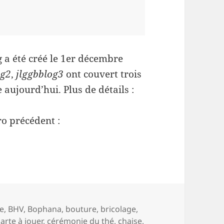
a été créé le 1er décembre
og2
,
jlggbblog3
ont couvert trois
ujourd’hui. Plus de détails :
ro précédent :
e
,
BHV
,
Bophana
,
bouture
,
bricolage
,
carte à jouer
,
cérémonie du thé
,
chaise
,